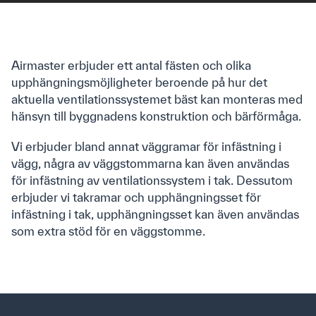
Om oss
Kontakt
Om Airmaster
Airmaster erbjuder ett antal fästen och olika
We are Airmaster
upphängningsmöjligheter beroende på hur det
Cases
aktuella ventilationssystemet bäst kan monteras med
Sustainability
hänsyn till byggnadens konstruktion och bärförmåga.
Quicklinks
Vi erbjuder bland annat väggramar för infästning i
vägg, några av väggstommarna kan även användas
Downloads
för infästning av ventilationssystem i tak. Dessutom
Produkter
erbjuder vi takramar och upphängningsset för
Produktkatalog
infästning i tak, upphängningsset kan även användas
Airlinq Online
som extra stöd för en väggstomme.
Vägledning
Youtube
FAQ