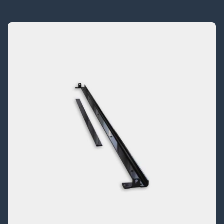
Anmäl dig till vårt nyhetsbrev
Jag har läst och accepterar Airmasters
villkor för
marknadsföring och integritet
.
*