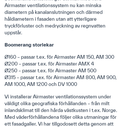
Airmaster ventilationssystem nu kan minska
Downloads
diametern på kanalanslutningen och därmed
Produkter
håldiametern i fasaden utan att ytterligare
Produktkatalog
tryckförluster och medryckning av regnvatten
Airlinq Online
uppstår.
Boomerang storlekar
Vägledning
Ø160 – passar t.ex. för Airmaster AM 150, AM 300
Youtube
Ø200 – passar t.ex. för Airmaster AMX 4
FAQ
Ø250 – passar t.ex. för Airmaster AM 500
Ø315 – passar t.ex. för Airmaster AM 800, AM 900,
Anmäl dig till vårt nyhetsbrev
AM 1000, AM 1200 och DV 1000
Vi installerar Airmaster ventilationssystem under
väldigt olika geografiska förhållanden – från milt
inlandsklimat till den hårda västkusten i t.ex. Norge.
Med väderförhållandena följer olika utmaningar för
ett fasadgaller. Vi har tillgodosett detta genom att