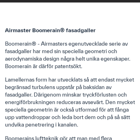
Kontakt
Airmaster AB
Airmaster Boomerain® fasadgaller
Boomerain® - Airmasters egenutvecklade serie av
Telefonnummer: +46 (0)10 450 9870
fasadgaller har med sin speciella geometri och
CVR: 556681-7028
aerodynamiska design några helt unika egenskaper.
Boomerain är därför patentsökt.
Om oss
Lamellernas form har utvecklats så att endast mycket
begränsad turbulens uppstår på baksidan av
Kontakt
fasadgaller. Därigenom minskar tryckförlusten och
Om Airmaster
energiförbrukningen reduceras avsevärt. Den mycket
We are Airmaster
speciella geometrin är också utformad för att fånga
Cases
upp vattendroppar och leda bort dem och på så sätt
Sustainability
undvika penetrering i kanalen.
Quicklinks
Boomerains luftteknik gör att man med flera