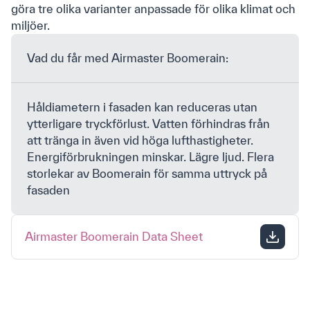
göra tre olika varianter anpassade för olika klimat och
miljöer.
Jag har läst och accepterar Airmasters
villkor för
Vad du får med Airmaster Boomerain:
marknadsföring och integritet
.
*
Håldiametern i fasaden kan reduceras utan
ytterligare tryckförlust. Vatten förhindras från
att tränga in även vid höga lufthastigheter.
Energiförbrukningen minskar. Lägre ljud. Flera
storlekar av Boomerain för samma uttryck på
fasaden
Privacy Policy
Cookie-policy
Airmaster Boomerain Data Sheet