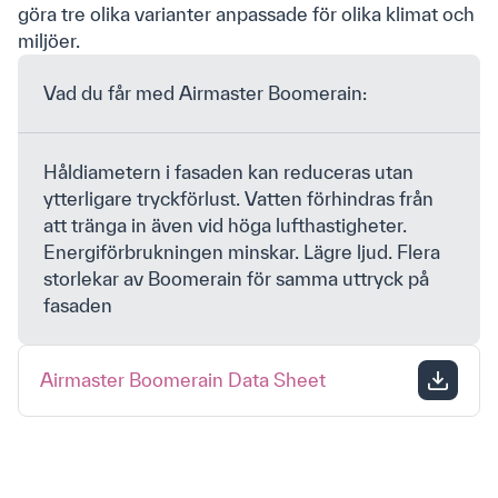
göra tre olika varianter anpassade för olika klimat och
miljöer.
Jag har läst och accepterar Airmasters
villkor för
Vad du får med Airmaster Boomerain:
marknadsföring och integritet
.
*
Håldiametern i fasaden kan reduceras utan
ytterligare tryckförlust. Vatten förhindras från
att tränga in även vid höga lufthastigheter.
Energiförbrukningen minskar. Lägre ljud. Flera
storlekar av Boomerain för samma uttryck på
fasaden
Privacy Policy
Cookie-policy
Airmaster Boomerain Data Sheet