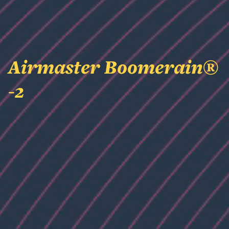
Airmaster Boomerain®
-2