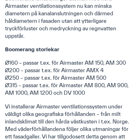
Airmaster ventilationssystem nu kan minska
Downloads
diametern på kanalanslutningen och därmed
Produkter
håldiametern i fasaden utan att ytterligare
Produktkatalog
tryckförluster och medryckning av regnvatten
Airlinq Online
uppstår.
Boomerang storlekar
Vägledning
Ø160 – passar t.ex. för Airmaster AM 150, AM 300
Youtube
Ø200 – passar t.ex. för Airmaster AMX 4
FAQ
Ø250 – passar t.ex. för Airmaster AM 500
Ø315 – passar t.ex. för Airmaster AM 800, AM 900,
Anmäl dig till vårt nyhetsbrev
AM 1000, AM 1200 och DV 1000
Vi installerar Airmaster ventilationssystem under
väldigt olika geografiska förhållanden – från milt
inlandsklimat till den hårda västkusten i t.ex. Norge.
Med väderförhållandena följer olika utmaningar för
ett fasadgaller. Vi har tillgodosett detta genom att