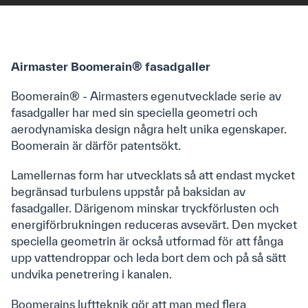
Kontakt
Airmaster AB
Airmaster Boomerain® fasadgaller
Boomerain® - Airmasters egenutvecklade serie av
Telefonnummer: +46 (0)10 450 9870
fasadgaller har med sin speciella geometri och
CVR: 556681-7028
aerodynamiska design några helt unika egenskaper.
Boomerain är därför patentsökt.
Om oss
Lamellernas form har utvecklats så att endast mycket
begränsad turbulens uppstår på baksidan av
Kontakt
fasadgaller. Därigenom minskar tryckförlusten och
Om Airmaster
energiförbrukningen reduceras avsevärt. Den mycket
We are Airmaster
speciella geometrin är också utformad för att fånga
Cases
upp vattendroppar och leda bort dem och på så sätt
Sustainability
undvika penetrering i kanalen.
Quicklinks
Boomerains luftteknik gör att man med flera