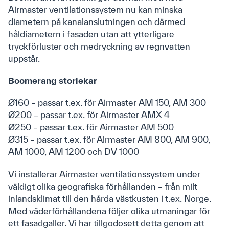
Airmaster ventilationssystem nu kan minska
Downloads
diametern på kanalanslutningen och därmed
Produkter
håldiametern i fasaden utan att ytterligare
Produktkatalog
tryckförluster och medryckning av regnvatten
Airlinq Online
uppstår.
Boomerang storlekar
Vägledning
Ø160 – passar t.ex. för Airmaster AM 150, AM 300
Youtube
Ø200 – passar t.ex. för Airmaster AMX 4
FAQ
Ø250 – passar t.ex. för Airmaster AM 500
Ø315 – passar t.ex. för Airmaster AM 800, AM 900,
Anmäl dig till vårt nyhetsbrev
AM 1000, AM 1200 och DV 1000
Vi installerar Airmaster ventilationssystem under
väldigt olika geografiska förhållanden – från milt
inlandsklimat till den hårda västkusten i t.ex. Norge.
Med väderförhållandena följer olika utmaningar för
ett fasadgaller. Vi har tillgodosett detta genom att