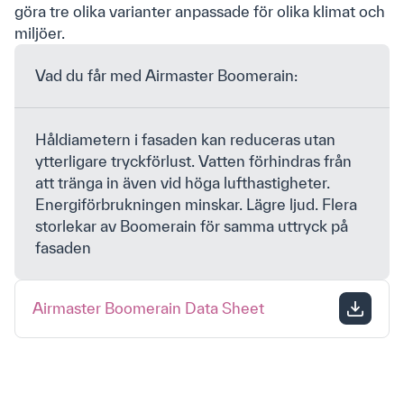
göra tre olika varianter anpassade för olika klimat och
miljöer.
Jag har läst och accepterar Airmasters
villkor för
Vad du får med Airmaster Boomerain:
marknadsföring och integritet
.
*
Håldiametern i fasaden kan reduceras utan
ytterligare tryckförlust. Vatten förhindras från
att tränga in även vid höga lufthastigheter.
Energiförbrukningen minskar. Lägre ljud. Flera
storlekar av Boomerain för samma uttryck på
fasaden
Privacy Policy
Cookie-policy
Airmaster Boomerain Data Sheet