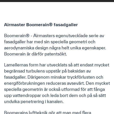
Kontakt
Airmaster AB
Airmaster Boomerain® fasadgaller
Boomerain® - Airmasters egenutvecklade serie av
Telefonnummer: +46 (0)10 450 9870
fasadgaller har med sin speciella geometri och
CVR: 556681-7028
aerodynamiska design några helt unika egenskaper.
Boomerain är därför patentsökt.
Om oss
Lamellernas form har utvecklats så att endast mycket
begränsad turbulens uppstår på baksidan av
Kontakt
fasadgaller. Därigenom minskar tryckförlusten och
Om Airmaster
energiförbrukningen reduceras avsevärt. Den mycket
We are Airmaster
speciella geometrin är också utformad för att fånga
Cases
upp vattendroppar och leda bort dem och på så sätt
Sustainability
undvika penetrering i kanalen.
Quicklinks
Boomerains luftteknik gör att man med flera