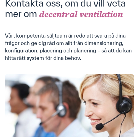
Kontakta oss, om du vill veta
mer om
decentral ventilation
Kassett AM 900
-
-
-
1000
Jag har läst och accepterar Airmasters
villkor för
marknadsföring och integritet
.
*
Kassett AM 1200
-
-
-
1004
Vårt kompetenta säljteam är redo att svara på dina
frågor och ge dig råd om allt från dimensionering,
konfiguration, placering och planering – så att du kan
Ød = innerdiameter ØD = ytterdiameter H =
hitta rätt system för dina behov.
höjd
Privacy Policy
Cookie-policy