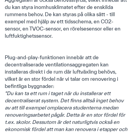
Vägledning
du kan styra inomhusklimatet efter de enskilda
rummens behov. De kan styras på olika sätt - till
Youtube
exempel med hjälp av ett tidsschema, en CO2-
FAQ
sensor, en TVOC-sensor, en rörelsesensor eller en
luftfuktighetssensor.
Anmäl dig till vårt nyhetsbrev
Plug-and-play-funktionen innebär att de
decentraliserade ventilationsaggregaten kan
installeras direkt i de rum där luftväxling behövs,
vilket är en stor fördel när vi talar om renovering i
befintliga byggnader:
"Du kan ta ett rum i taget när du
installerar ett
decentraliserat system. Det finns alltså inget behov
av att till exempel omplacera studenterna medan
Jag har läst och accepterar Airmasters
villkor för
renoveringsarbetet pågår. Detta är en stor fördel för
marknadsföring och integritet
.
*
t.ex. skolor. Dessutom är det naturligtvis också en
ekonomisk fördel att man kan renovera i etapper och