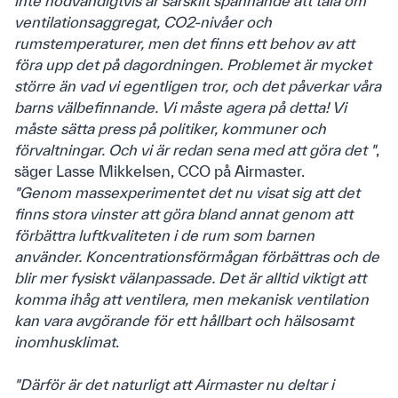
inte nödvändigtvis är särskilt spännande att tala om
ventilationsaggregat, CO2-nivåer och
rumstemperaturer, men det finns ett behov av att
föra upp det på dagordningen. Problemet är mycket
större än vad vi egentligen tror, och det påverkar våra
barns välbefinnande. Vi måste agera på detta! Vi
måste sätta press på politiker, kommuner och
förvaltningar. Och vi är redan sena med att göra det "
,
säger Lasse Mikkelsen, CCO på Airmaster.
"Genom massexperimentet det nu visat sig att det
finns stora vinster att göra bland annat genom att
förbättra luftkvaliteten i de rum som barnen
använder. Koncentrationsförmågan förbättras och de
blir mer fysiskt välanpassade. Det är alltid viktigt att
komma ihåg att ventilera, men mekanisk ventilation
kan vara avgörande för ett hållbart och hälsosamt
inomhusklimat
.
"Därför är det naturligt att Airmaster nu deltar i