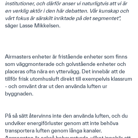
institutioner, och därför anser vi naturligtvis att vi är
CVR: 556681-7028
en verklig aktör i den här debatten. Vår kunskap och
vårt fokus är särskilt inriktade på det segmentet",
säger Lasse Mikkelsen.
Om oss
Kontakt
Om Airmaster
Airmasters enheter är fristående enheter som finns
We are Airmaster
som väggmonterade och golvstående enheter och
Cases
placeras ofta nära en yttervägg. Det innebär att de
Sustainability
tillför frisk utomhusluft direkt till exempelvis klassrum
- och omvänt drar ut den använda luften ur
Quicklinks
byggnaden.
Downloads
Produkter
På så sätt återvinns inte den använda luften, och du
Produktkatalog
undviker energiförluster genom att inte behöva
Airlinq Online
transportera luften genom långa kanaler.
Aggregaten är också behovsstyrda, vilket innebär att