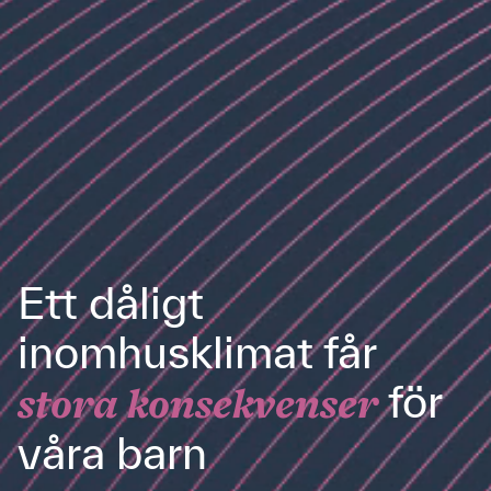
Ett dåligt
inomhusklimat får
för
stora konsekvenser
våra barn