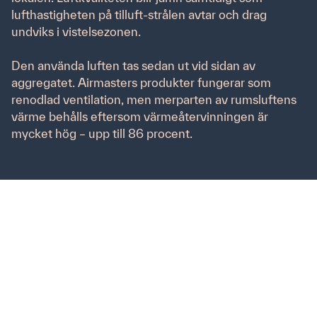
lufthastigheten på tilluft-strålen avtar och drag
undviks i vistelsezonen.
Den använda luften tas sedan ut vid sidan av
Privacy Policy
aggregatet. Airmasters produkter fungerar som
renodlad ventilation, men merparten av rumsluftens
Cookie-policy
värme behålls eftersom värmeåtervinningen är
mycket hög – upp till 86 procent.
Projekterings- och installationstiden är kort. Ingemar
Blad på Västvent KB som utförde installationerna i
projektet framhåller vinsterna med att det tar kort tid
att installera Airmasters decentraliserade ventilation.