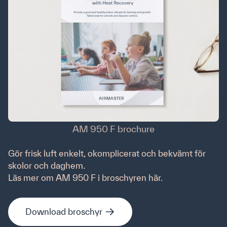
Downloads
Produkter
Produktkatalog
Airlinq Online
Vägledning
Youtube
FAQ
AM 950 F brochure
Anmäl dig till vårt nyhetsbrev
Gör frisk luft enkelt, okomplicerat och bekvämt för
skolor och daghem.
Läs mer om AM 950 F i broschyren här.
Download broschyr