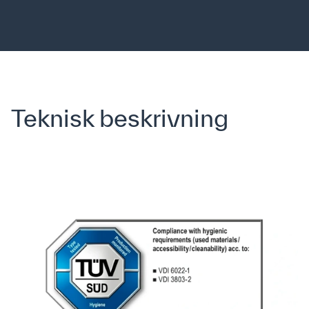
Jag har läst och accepterar Airmasters
villkor för
marknadsföring och integritet
.
*
Teknisk beskrivning
Privacy Policy
Cookie-policy