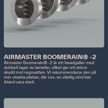
Anmäl dig till vårt nyhetsbrev
AIRMASTER BOOMERAIN® -2
Airmaster Boomerain® -2 är ett fasadgaller med
Jag har läst och accepterar Airmasters
villkor för
dubbelt lager av lameller, vilket ger ett större
marknadsföring och integritet
.
*
skydd mot regnvatten. Vi rekommenderar den på
mer utsatta platser, där t.ex. en västlig vind kan
ibland vara stark.