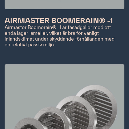
Om oss
Kontakt
AIRMASTER BOOMERAIN® -1
Om Airmaster
Airmaster Boomerain® -1 är fasadgaller med ett
We are Airmaster
enda lager lameller, vilket är bra för vanligt
Cases
inlandsklimat under skyddande förhållanden med
Sustainability
en relativt passiv miljö.
Quicklinks
Downloads
Produkter
Produktkatalog
Airlinq Online
Vägledning
Youtube
FAQ