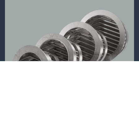
Privacy Policy
Cookie-policy
AIRMASTER BOOMERAIN® -3
Airmaster Boomerain® -3 är fasadgaller med tre